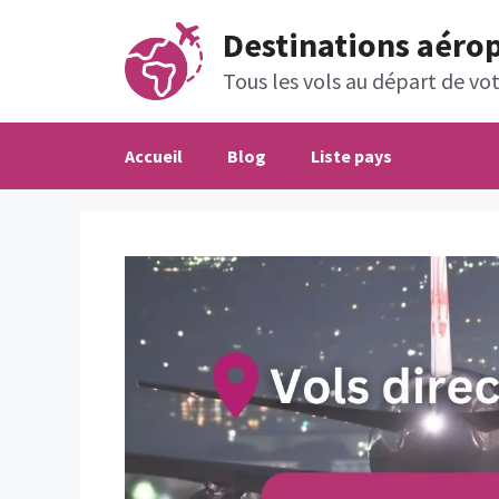
Aller
Destinations aéro
au
contenu
Tous les vols au départ de votr
Accueil
Blog
Liste pays