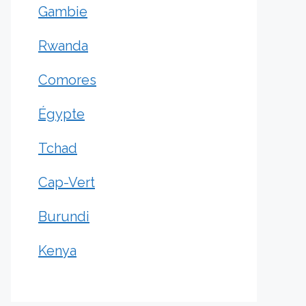
Gambie
Rwanda
Comores
Égypte
Tchad
Cap-Vert
Burundi
Kenya