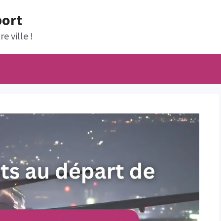
port
e ville !