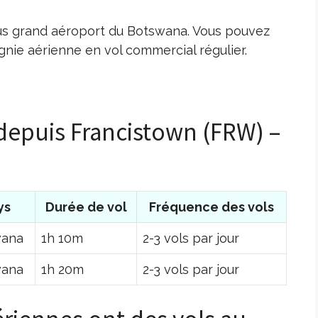
us grand aéroport du Botswana. Vous pouvez
gnie aérienne en vol commercial régulier.
 depuis Francistown (FRW) –
ys
Durée de vol
Fréquence des vols
wana
1h 10m
2-3 vols par jour
wana
1h 20m
2-3 vols par jour