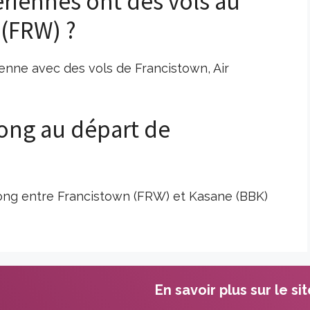
riennes ont des vols au
 (FRW) ?
enne avec des vols de Francistown, Air
 long au départ de
 long entre Francistown (FRW) et Kasane (BBK)
En savoir plus sur le si