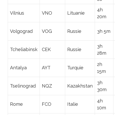
4h
Vilnius
VNO
Lituanie
20m
Volgograd
VOG
Russie
3h 5m
3h
Tcheliabinsk
CEK
Russie
28m
2h
Antalya
AYT
Turquie
15m
3h
Tselinograd
NQZ
Kazakhstan
30m
4h
Rome
FCO
Italie
10m