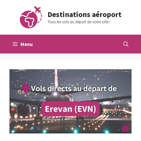
Aller
au
Destinations aéroport
contenu
Tous les vols au départ de votre ville !
Menu