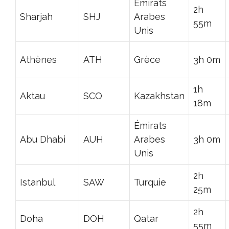
Émirats
2h
Sharjah
SHJ
Arabes
55m
Unis
Athènes
ATH
Grèce
3h 0m
1h
Aktau
SCO
Kazakhstan
18m
Émirats
Abu Dhabi
AUH
Arabes
3h 0m
Unis
2h
Istanbul
SAW
Turquie
25m
2h
Doha
DOH
Qatar
55m