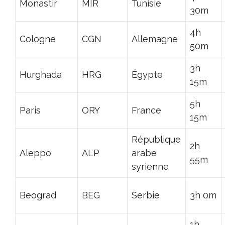
Monastir
MIR
Tunisie
30m
4h
Cologne
CGN
Allemagne
50m
3h
Hurghada
HRG
Égypte
15m
5h
Paris
ORY
France
15m
République
2h
Aleppo
ALP
arabe
55m
syrienne
Beograd
BEG
Serbie
3h 0m
1h