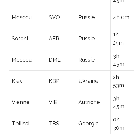
45m
Moscou
SVO
Russie
4h 0m
1h
Sotchi
AER
Russie
25m
3h
Moscou
DME
Russie
45m
2h
Kiev
KBP
Ukraine
53m
3h
Vienne
VIE
Autriche
45m
0h
Tbilissi
TBS
Géorgie
30m