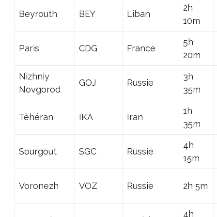
2h
Beyrouth
BEY
Liban
10m
5h
Paris
CDG
France
20m
Nizhniy
3h
GOJ
Russie
Novgorod
35m
1h
Téhéran
IKA
Iran
35m
4h
Sourgout
SGC
Russie
15m
Voronezh
VOZ
Russie
2h 5m
4h