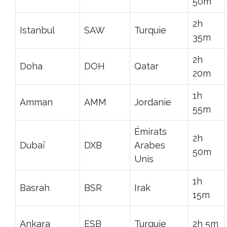
50m
2h
Istanbul
SAW
Turquie
35m
2h
Doha
DOH
Qatar
20m
1h
Amman
AMM
Jordanie
55m
Émirats
2h
Dubaï
DXB
Arabes
50m
Unis
1h
Basrah
BSR
Irak
15m
Ankara
ESB
Turquie
2h 5m