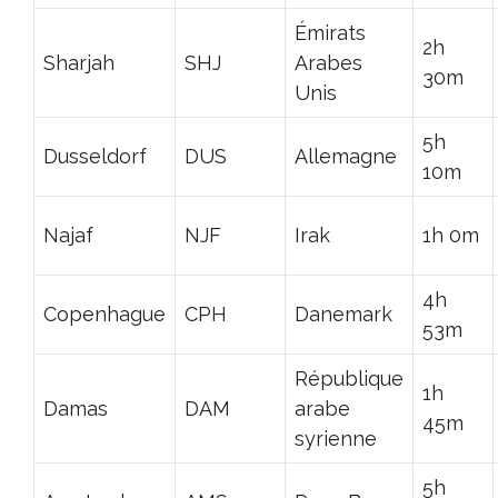
Émirats
2h
Sharjah
SHJ
Arabes
30m
Unis
5h
Dusseldorf
DUS
Allemagne
10m
Najaf
NJF
Irak
1h 0m
4h
Copenhague
CPH
Danemark
53m
République
1h
Damas
DAM
arabe
45m
syrienne
5h