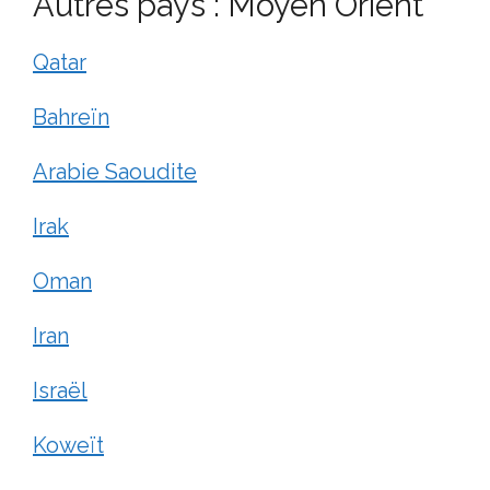
Autres pays : Moyen Orient
Qatar
Bahreïn
Arabie Saoudite
Irak
Oman
Iran
Israël
Koweït