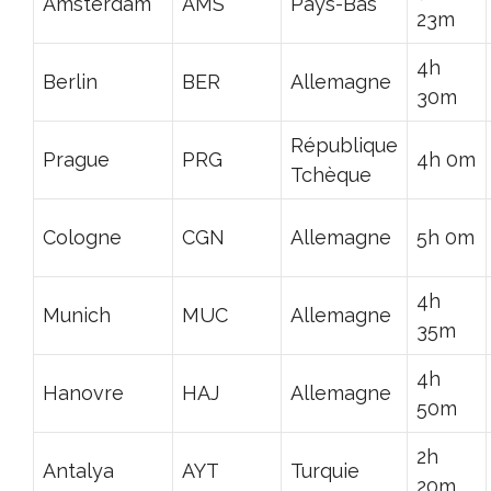
Amsterdam
AMS
Pays-Bas
23m
4h
Berlin
BER
Allemagne
30m
République
Prague
PRG
4h 0m
Tchèque
Cologne
CGN
Allemagne
5h 0m
4h
Munich
MUC
Allemagne
35m
4h
Hanovre
HAJ
Allemagne
50m
2h
Antalya
AYT
Turquie
20m