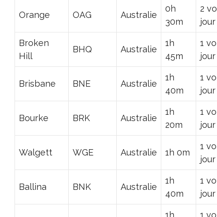
0h
2 vo
Orange
OAG
Australie
30m
jour
Broken
1h
1 vo
BHQ
Australie
Hill
45m
jour
1h
1 vo
Brisbane
BNE
Australie
40m
jour
1h
1 vo
Bourke
BRK
Australie
20m
jour
1 vo
Walgett
WGE
Australie
1h 0m
jour
1h
1 vo
Ballina
BNK
Australie
40m
jour
1h
1 vo