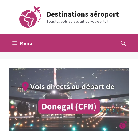
Aller
au
Destinations aéroport
contenu
Tous les vols au départ de votre ville !
Menu