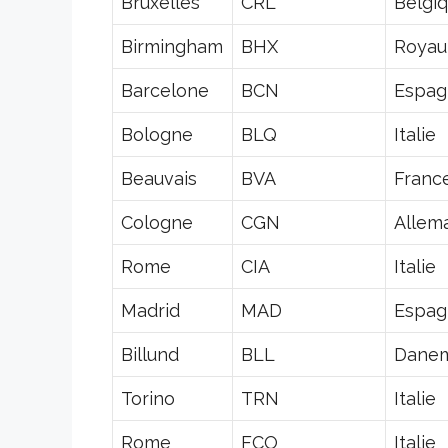
Bruxelles
CRL
Belgi
Birmingham
BHX
Royau
Barcelone
BCN
Espag
Bologne
BLQ
Italie
Beauvais
BVA
Franc
Cologne
CGN
Allem
Rome
CIA
Italie
Madrid
MAD
Espag
Billund
BLL
Dane
Torino
TRN
Italie
Rome
FCO
Italie