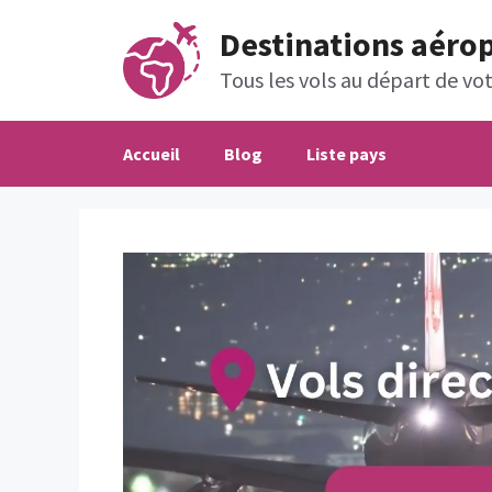
Aller
Destinations aéro
au
contenu
Tous les vols au départ de votr
Accueil
Blog
Liste pays