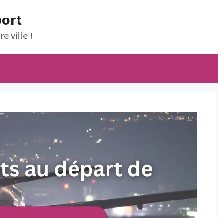
port
e ville !